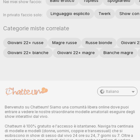
Ballo erotico
Topless
Spogliarello
Nei miei show faccio:
Linguaggio esplicito
Twerk
Show con 
In privato faccio solo:
Categorie miste correlate
Giovani 22+ russe
Magre russe
Russe bionde
Giovani 2
Giovani 22+ bianche
Giovani 22+ magre
Bianche magre
Italiano
Benvenuto su Chatteum! Siamo una comunità libera online dove puoi
entrare a vedere le nostre straordinarie modelle amatoriali eseguire degli
show interattivi dal vivo.
Chatteum è 100% gratuito e l'accesso è istantaneo. Naviga tra centinaia
di modelle e modelli (donne, uomini, coppie e transessuali) che si
esibiscono in show di sesso dal vivo 24 ore su 24, 7 giorni su 7. Oltre a