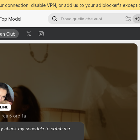
r connection, disable VPN, or add us to your ad blocker's exceptio
Top Model
Fan Club
Fan Club
LINE
circa 5 ore fa
ay check my schedule to catch me 