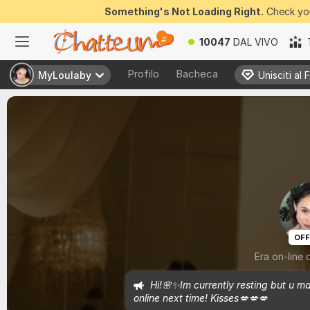
Something's Not Loading Right.
Check you
10047
DAL VIVO
Profilo
Bacheca
MyLoulaby
MyLoulaby
Unisciti al 
Unisciti al 
OFF
Era on-line 
Hi!🌸✨Im currently resting but u m
online next time! Kisses💋💋💋