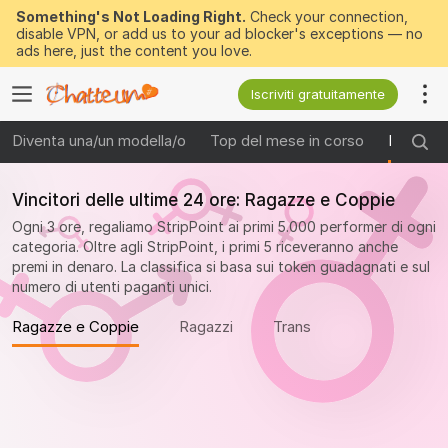
Something's Not Loading Right.
Check your connection,
disable VPN, or add us to your ad blocker's exceptions — no
ads here, just the content you love.
Iscriviti gratuitamente
Diventa una/un modella/o
Top del mese in corso
I vincito
Vincitori delle ultime 24 ore: Ragazze e Coppie
Ogni 3 ore, regaliamo StripPoint ai primi 5.000 performer di ogni
categoria. Oltre agli StripPoint, i primi 5 riceveranno anche
premi in denaro. La classifica si basa sui token guadagnati e sul
numero di utenti paganti unici.
Ragazze e Coppie
Ragazzi
Trans