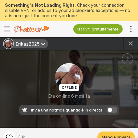
Something's Not Loading Right.
Check your connection,
disable VPN, or add us to your ad blocker's exceptions — no
ads here, just the content you love.
Iscriviti gratuitamente
Erikaz2025
OFFLINE
Era on-line 6 mesi fa
Invia una notifica quando è in diretta:
3.1k
Mancia privata