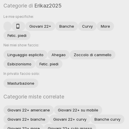
Categorie di
Erikaz2025
Le mie specifiche:
Giovani 22+
Bianche
Curvy
More
Fetic. piedi
Nei miei show faccio:
Linguaggio esplicito
Ahegao
Zoccolo di cammello
Esibizionismo
Fetic. piedi
In privato faccio solo:
Masturbazione
Categorie miste correlate
Giovani 22+ americane
Giovani 22+ su mobile
Giovani 22+ bianche
Giovani 22+ curvy
Bianche curvy
Giovani 22+ more
Giovani 22+ culo grosso