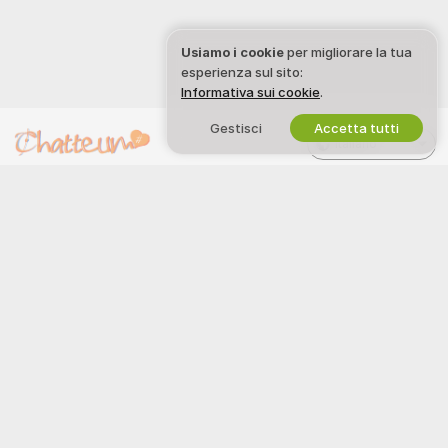
Usiamo i cookie
per migliorare la tua
esperienza sul sito:
Informativa sui cookie
.
Gestisci
Accetta tutti
Italiano
CHATTEUM
NOTE LEGALI E SICUREZZA
Facebook
Informativa sulla Privacy
Instagram
Termini d’Uso
Snapchat
Politica DMCA
X
Politica sui Cookie
Guida al Controllo Genitori
Aiuto anti-schiavitù