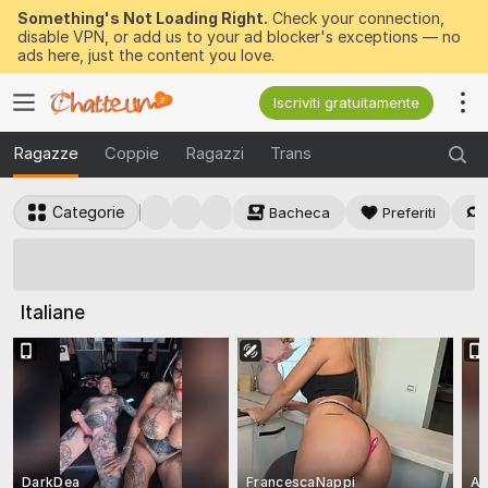
Something's Not Loading Right.
Check your connection,
disable VPN, or add us to your ad blocker's exceptions — no
ads here, just the content you love.
Iscriviti gratuitamente
Ragazze
Coppie
Ragazzi
Trans
Categorie
Bacheca
Preferiti
50 token GRATIS
da vincere ora
Italiane
DarkDea
FrancescaNappi
Ar