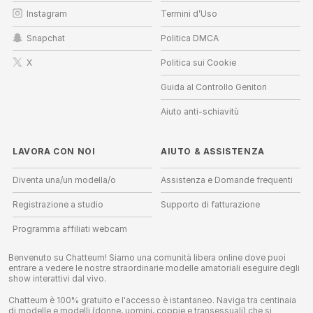
Instagram
Termini d’Uso
Snapchat
Politica DMCA
X
Politica sui Cookie
Guida al Controllo Genitori
Aiuto anti-schiavitù
LAVORA CON NOI
AIUTO
&
ASSISTENZA
Diventa una/un modella/o
Assistenza e Domande frequenti
Registrazione a studio
Supporto di fatturazione
Programma affiliati webcam
Benvenuto su Chatteum! Siamo una comunità libera online dove puoi
entrare a vedere le nostre straordinarie modelle amatoriali eseguire degli
show interattivi dal vivo.
Chatteum è 100% gratuito e l'accesso è istantaneo. Naviga tra centinaia
di modelle e modelli (donne, uomini, coppie e transessuali) che si