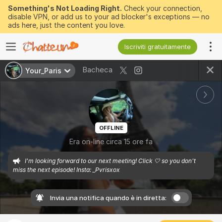
Something's Not Loading Right.
Check your connection,
disable VPN, or add us to your ad blocker's exceptions — no
ads here, just the content you love.
Iscriviti gratuitamente
Bacheca
Your_Paris
OFFLINE
Era on-line circa 15 ore fa
I'm looking forward to our next meeting! Click 🤍 so you don't 
miss the next episode! Insta: _Pvrisxox
Invia una notifica quando è in diretta: