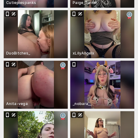
Cutiepiespanks
Paige_Turner
DuoBitches_
xLilyAngelx
Anita-vega
_nobara__