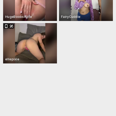
HugeBoobsAlice
FairyCuddle
elliepixie