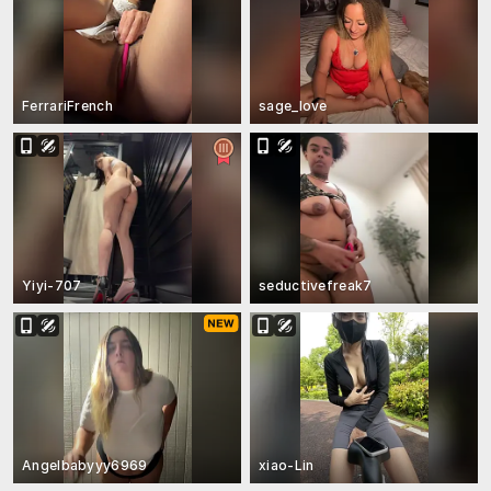
FerrariFrench
sage_love
Yiyi-707
seductivefreak7
Angelbabyyy6969
xiao-Lin