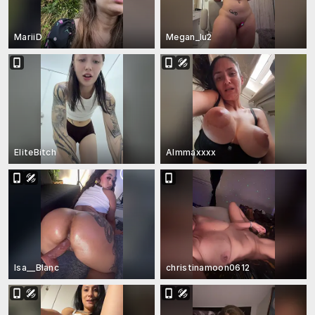
MariiD
Megan_lu2
EliteBitch
Almmaxxxx
Isa__Blanc
christinamoon0612