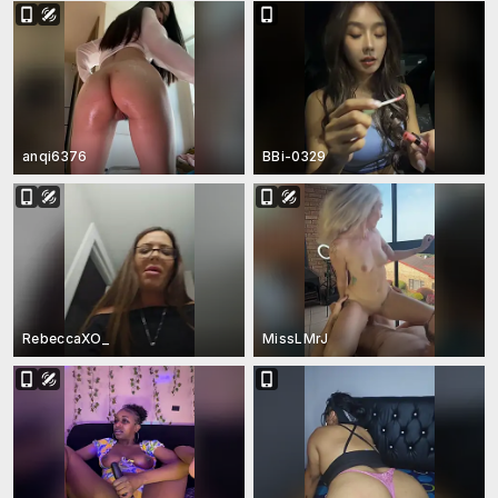
anqi6376
BBi-0329
RebeccaXO_
MissLMrJ