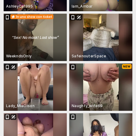
AshleyCa1995
Iam_Ambar
In uno show con ticket
“
Sex! No mask! Last show
”
WeekndsOnly
SafeinouterSpace
Lady_MiaOlson
Naughty_wife69