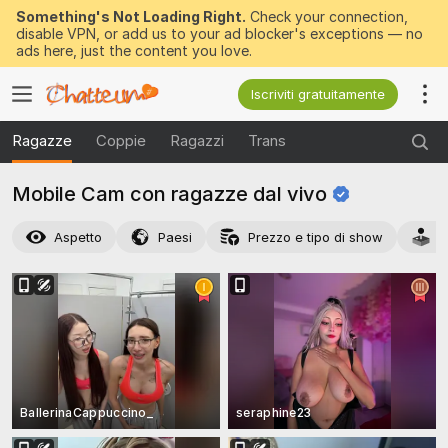
Something's Not Loading Right.
Check your connection,
disable VPN, or add us to your ad blocker's exceptions — no
ads here, just the content you love.
Iscriviti gratuitamente
Ragazze
Coppie
Ragazzi
Trans
Mobile Cam con ragazze dal
vivo
Aspetto
Paesi
Prezzo e tipo di show
A
BallerinaCappuccino_
seraphine23