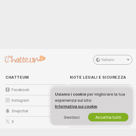
Italiano
CHATTEUM
NOTE LEGALI E SICUREZZA
Facebook
Informativa sulla Privacy
Usiamo i cookie
per migliorare la tua
esperienza sul sito:
Instagram
Termini d’Uso
Informativa sui cookie
.
Snapchat
Politica DMCA
Gestisci
Accetta tutti
X
Politica sui Cookie
Guida al Controllo Genitori