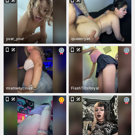
yuer_your
queenryan
miamellycious
FlashTitsRoyal