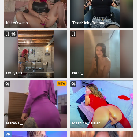
KateOwens
TeenKinkyBanana
Dollyred
Natt_
Nureya__
Martina_Miiller