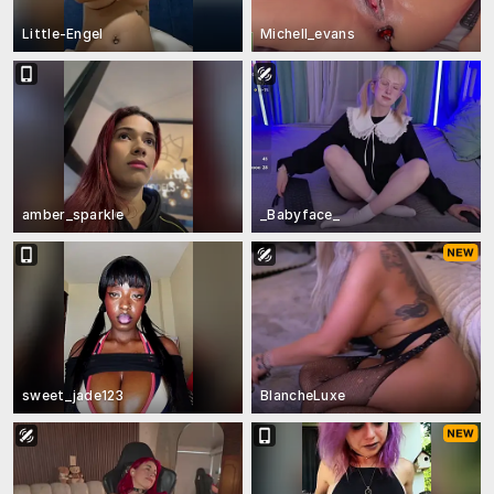
Little-Engel
Michell_evans
amber_sparkle
_Babyface_
sweet_jade123
BlancheLuxe