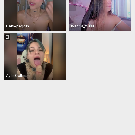
Dani-peggin
Ivanna_West
AylinCollins