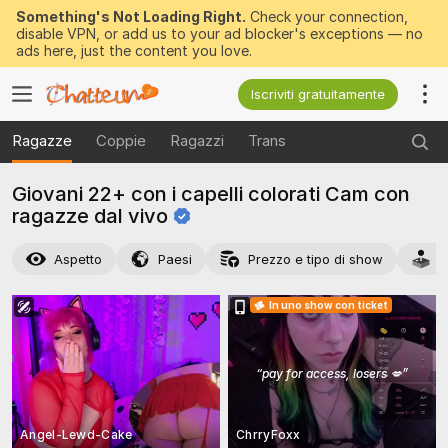
Something's Not Loading Right.
Check your connection,
disable VPN, or add us to your ad blocker's exceptions — no
ads here, just the content you love.
Iscriviti gratuitamente
Ragazze
Coppie
Ragazzi
Trans
Giovani 22+ con i capelli colorati Cam con
ragazze dal
vivo
Aspetto
Paesi
Prezzo e tipo di show
A
In uno show con ticket
“
pay for access, losers 💋
”
Angel-Lewd-Cake
ChrryFoxx