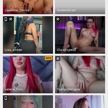
Caroliine_Torres
QueenAliceX
Lisa_afreen
ClaraStylezZ
valerie_frox
Tastycherrypie