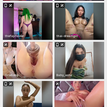
thefapfolder
thai-dreamgirl
Orlababy
Baby_asha