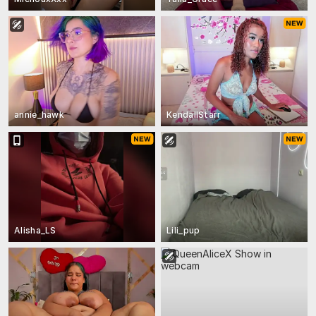
annie_hawk
KendallStarr
Alisha_LS
Lili_pup