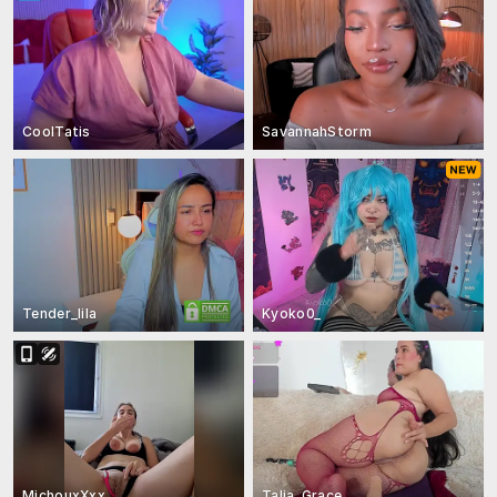
CoolTatis
SavannahStorm
Tender_lila
Kyoko0_
MichouxXxx
Talia_Grace