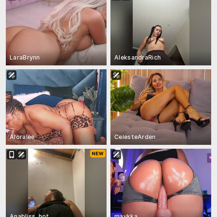
LaraBrynn
AleksandraRich
Aloralee
CelesteArden
Anabliss_hot
maykka