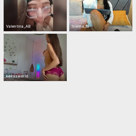
Valentina_AB
Sienna_lu
keirasworld