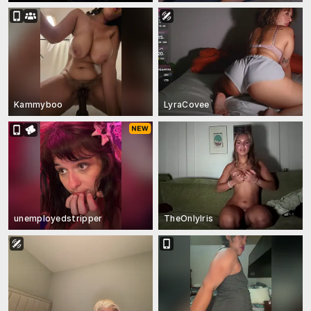
Kammyboo
LyraCovee
unemployedstripper
TheOnlyIris