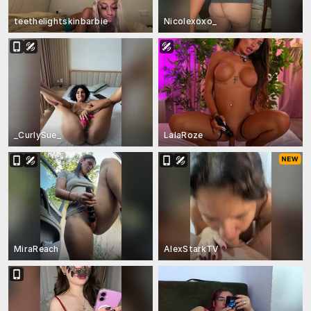
teethelightskinbarbie
Nicolexoxo_
_CurlySue_
LalaRoze
MiraReach
AlexStarkTV