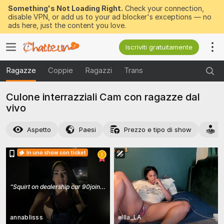
Something's Not Loading Right.
Check your connection,
disable VPN, or add us to your ad blocker's exceptions — no
ads here, just the content you love.
Iscriviti gratuitamente
Ragazze
Coppie
Ragazzi
Trans
Culone interrazziali Cam con ragazze dal
vivo
Aspetto
Paesi
Prezzo e tipo di show
A
In uno show con ticket
“
Squirt on dealership car 90join we squirt naked
”
annablisss
ellla_LA