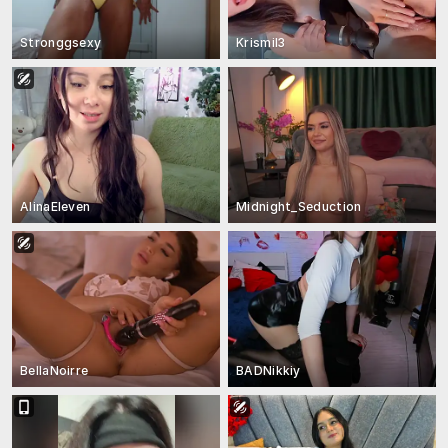
Stronggsexy
Krismil3
AlinaEleven
Midnight_Seduction
BellaNoirre
BADNikkiy