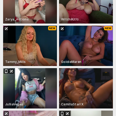
Zarya_Actions
WitchiKitti
Tammy_Mills
GoldieMaren
JulliaVegas
CamillaStarrX