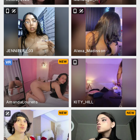
JENNIFER__03
Alexa_Madisson
AmandaLourens
KITY_HILL