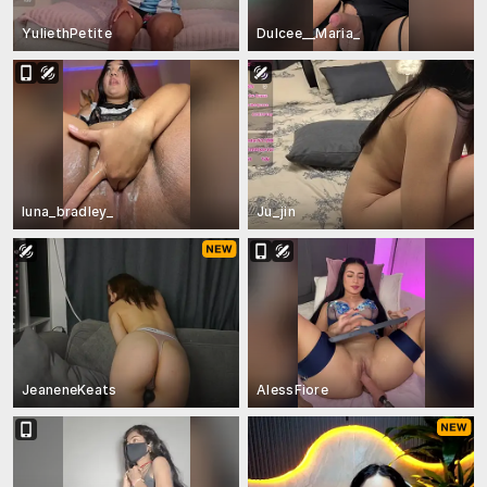
YuliethPetite
Dulcee__Maria_
luna_bradley_
Ju_jin
JeaneneKeats
AlessFiore