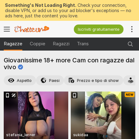
Something's Not Loading Right.
Check your connection,
disable VPN, or add us to your ad blocker's exceptions — no
ads here, just the content you love.
Iscriviti gratuitamente
Ragazze
Coppie
Ragazzi
Trans
Giovanissime 18+ more Cam con ragazze dal
vivo
Aspetto
Paesi
Prezzo e tipo di show
A
stefania_lerner
sukidaa