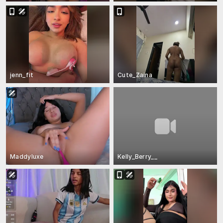
jenn_fit
Cute_Zaina
Maddyluxe
Kelly_Berry__