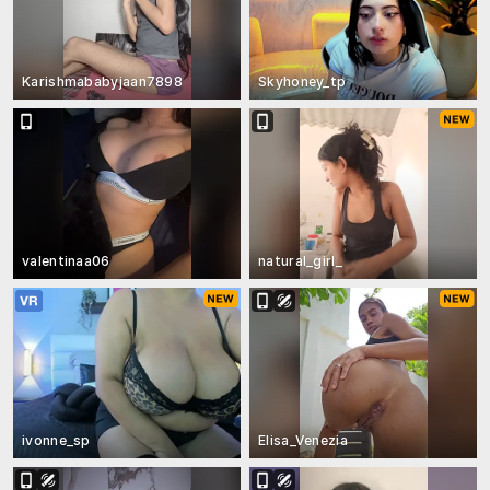
Karishmababyjaan7898
Skyhoney_tp
valentinaa06
natural_girl_
ivonne_sp
Elisa_Venezia