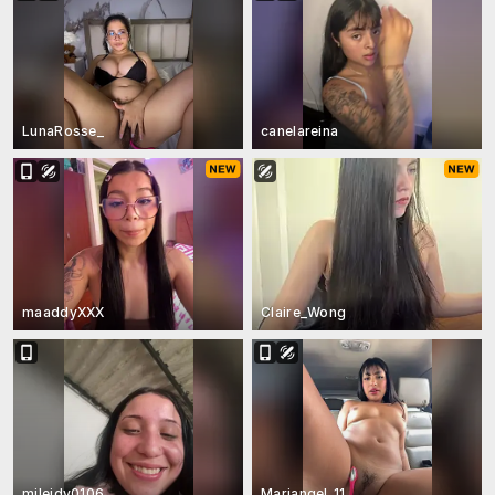
LunaRosse_
canelareina
maaddyXXX
Claire_Wong
mileidy0106
Mariangel_11