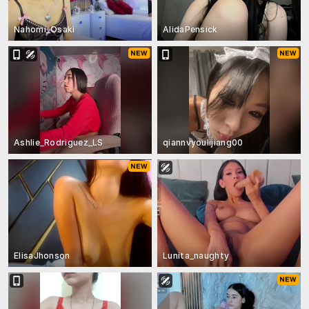
Nahomi_Osaki
AlidaPensick
Ashlie_Rodriguez_LS
qiannvyoulijiang00
ElisaJhonson
Lunita_naughty