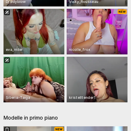
Drodyblow
Vicky_Rousseau
eva_miler
nicolle_frox
Siberia-Taiga
kristelltender1
Modelle in primo piano