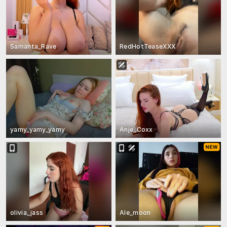
Samanta_Rave
RedHotTeaseXXX
yamy_yamy_yamy
Anje_Coxx
olivia_jass
Ale_moon