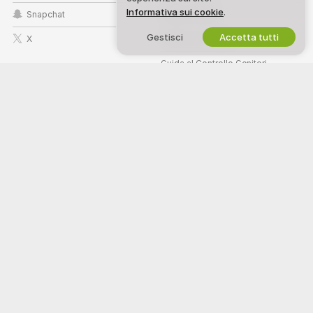
Informativa sui cookie
.
Snapchat
Politica DMCA
Gestisci
Accetta tutti
X
Politica sui Cookie
Guida al Controllo Genitori
Aiuto anti-schiavitù
LAVORA CON NOI
AIUTO
&
ASSISTENZA
Diventa una/un modella/o
Assistenza e Domande frequenti
Registrazione a studio
Supporto di fatturazione
Programma affiliati webcam
Benvenuto su Chatteum! Siamo una comunità libera online dove puoi
entrare a vedere le nostre straordinarie modelle amatoriali eseguire degli
show interattivi dal vivo.
Chatteum è 100% gratuito e l'accesso è istantaneo. Naviga tra centinaia
di modelle e modelli (donne, uomini, coppie e transessuali) che si
esibiscono in show di sesso dal vivo 24 ore su 24, 7 giorni su 7. Oltre a
guardare show in cam gratuiti dal vivo, puoi anche scegliere di vedere