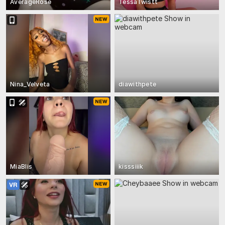
AverageRose
TessaTwistt
Nina_Velveta
diawithpete
MiaBlis
kisssiiik