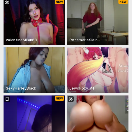
valentinaMilan69
RosamariaSlain
SexyHarleyBlack
LewdFoxy_VT