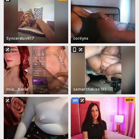
Syncereluv617
corilynx
miia__baker
samanthakiss192