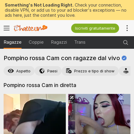
Something's Not Loading Right.
Check your connection,
disable VPN, or add us to your ad blocker's exceptions — no
ads here, just the content you love.
Iscriviti gratuitamente
Ragazze
Coppie
Ragazzi
Trans
Pompino rossa Cam con ragazze dal
vivo
Aspetto
Paesi
Prezzo e tipo di show
A
Pompino rossa Cam in
diretta