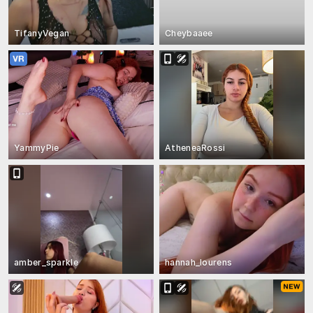
TifanyVegan
Cheybaaee
YammyPie
AtheneaRossi
amber_sparkle
hannah_lourens