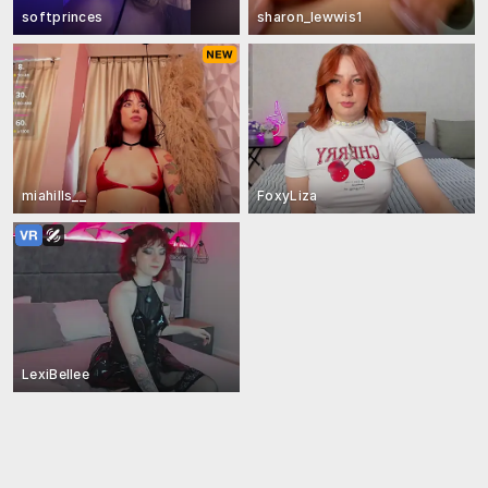
softprinces
sharon_lewwis1
miahills__
FoxyLiza
LexiBellee