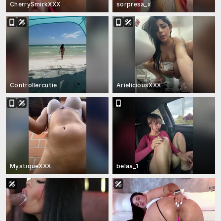
CherrySmirkXXX
sorpresa_x
Controllercutie
ArieliciousXXX
MystiqueXXX
belaa_1