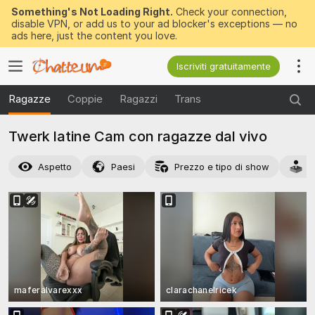
Something's Not Loading Right.
Check your connection,
disable VPN, or add us to your ad blocker's exceptions — no
ads here, just the content you love.
Iscriviti gratuitamente
Ragazze
Coppie
Ragazzi
Trans
Twerk latine Cam con ragazze dal vivo
Aspetto
Paesi
Prezzo e tipo di show
A
maferalvarexxx
clarachanelricek