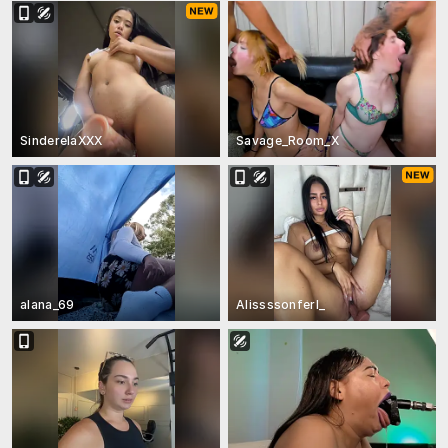
SinderelaXXX
Savage_Room_X
alana_69
Alissssonferl_