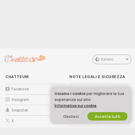
Italiano
CHATTEUM
NOTE LEGALI E SICUREZZA
Facebook
Informativa sulla Privacy
Usiamo i cookie
per migliorare la tua
esperienza sul sito:
Instagram
Termini d’Uso
Informativa sui cookie
.
Snapchat
Politica DMCA
Gestisci
Accetta tutti
X
Politica sui Cookie
Guida al Controllo Genitori