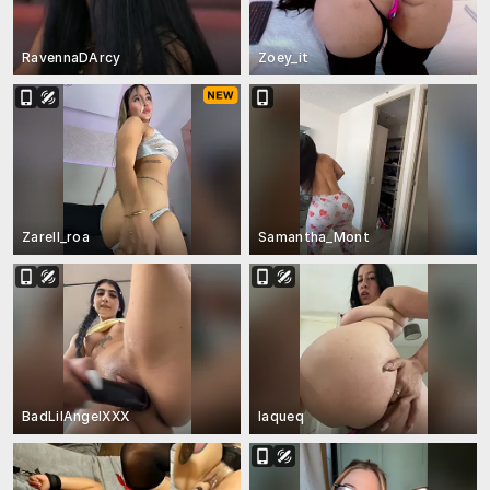
RavennaDArcy
Zoey_it
Zarell_roa
Samantha_Mont
BadLilAngelXXX
laqueq