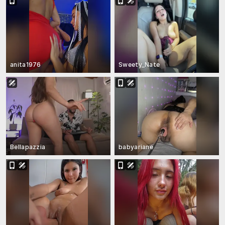
anita1976
Sweety_Nate
Bellapazzia
babyariane