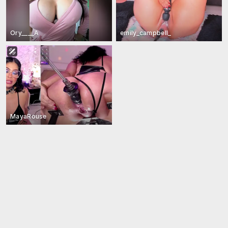
Ory____A
emily_campbell_
MayaRouse