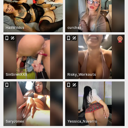
HailWildss
curchez_
SinSirenXXX
Risky_Workouts
SaryJonex
Yessica_Navarro