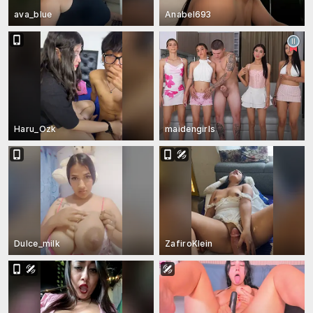
ava_blue
Anabel693
Haru_Ozk
maidengirls
Dulce_milk
ZafiroKlein