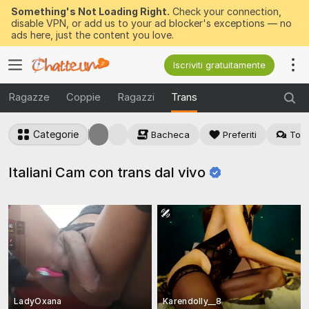
Something's Not Loading Right.
Check your connection,
disable VPN, or add us to your ad blocker's exceptions — no
ads here, just the content you love.
Iscriviti gratuitamente
Ragazze
Coppie
Ragazzi
Trans
Categorie
Bacheca
Preferiti
Top 
Italiani Cam con trans dal
vivo
LadyOxana
Karendolly__8