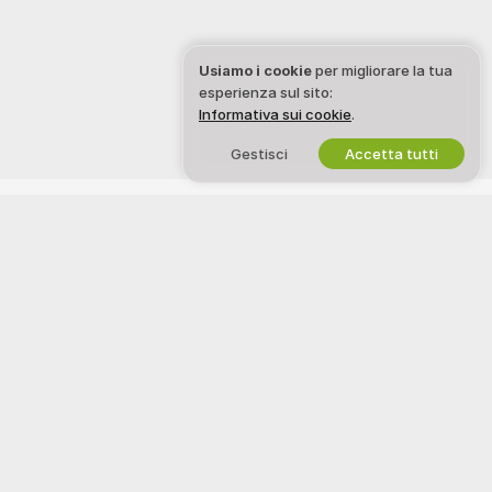
Usiamo i cookie
per migliorare la tua
esperienza sul sito:
Informativa sui cookie
.
Gestisci
Accetta tutti
Italiano
CHATTEUM
NOTE LEGALI E SICUREZZA
Facebook
Informativa sulla Privacy
Instagram
Termini d’Uso
Snapchat
Politica DMCA
X
Politica sui Cookie
Guida al Controllo Genitori