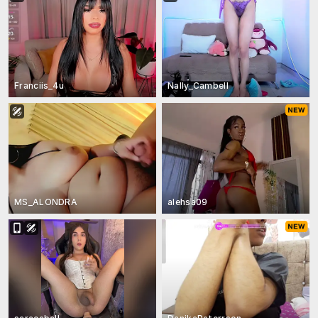
Franciis_4u
Nally_Cambell
MS_ALONDRA
alehsa09