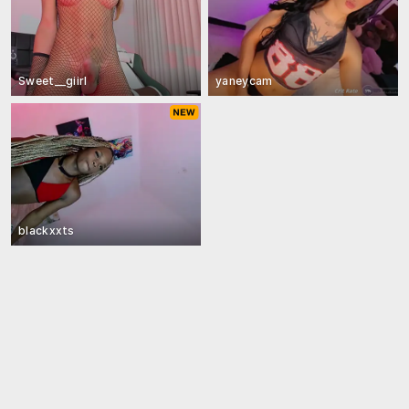
Sweet__giirl
yaneycam
blackxxts