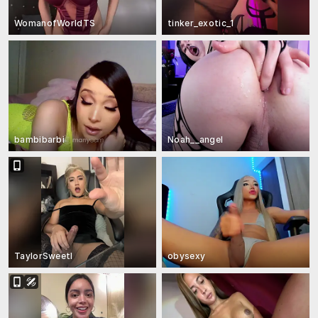
WomanofWorldTS
tinker_exotic_1
bambibarbi
Noah__angel
TaylorSweetI
obysexy