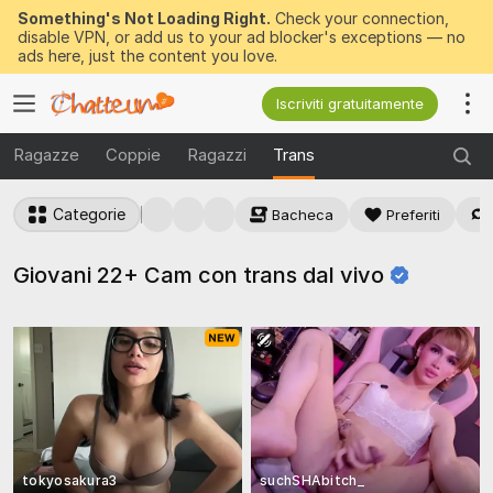
Something's Not Loading Right.
Check your connection,
disable VPN, or add us to your ad blocker's exceptions — no
ads here, just the content you love.
Iscriviti gratuitamente
Ragazze
Coppie
Ragazzi
Trans
Categorie
Bacheca
Preferiti
Giovani 22+ Cam con trans dal
vivo
tokyosakura3
suchSHAbitch_