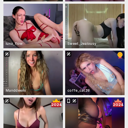
luna_flow
Sweet_Jealousy
Manddeexx
coffe_cat28
2024
2024