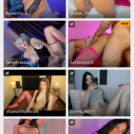
Rosettta-2
ALEJA_DOVAL
temptresses28
tattooxxx12
xSamanthaNicole
Dasha_WEYT