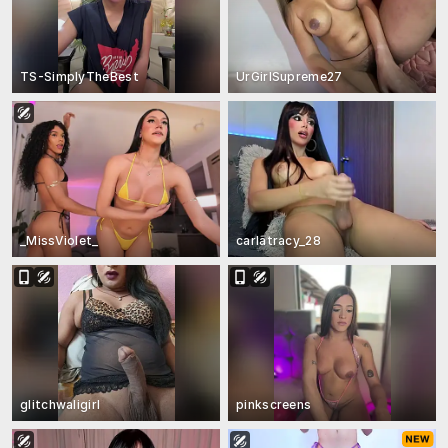
TS-SimplyTheBest
UrGirlSupreme27
_MissViolet_
carlatracy_28
glitchwaligirl
pinkscreens