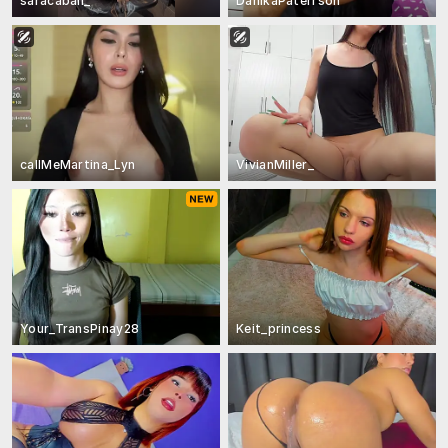
saracaball_
DanikaPaterrson
callMeMartina_Lyn
VivianMiller_
Your_TransPinay28
Keit_princess